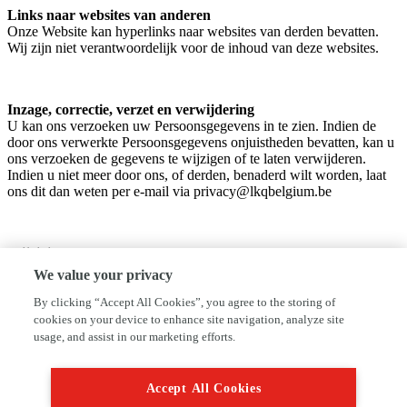
Links naar websites van anderen
Onze Website kan hyperlinks naar websites van derden bevatten.
Wij zijn niet verantwoordelijk voor de inhoud van deze websites.
Inzage, correctie, verzet en verwijdering
U kan ons verzoeken uw Persoonsgegevens in te zien. Indien de
door ons verwerkte Persoonsgegevens onjuistheden bevatten, kan u
ons verzoeken de gegevens te wijzigen of te laten verwijderen.
Indien u niet meer door ons, of derden, benaderd wilt worden, laat
ons dit dan weten per e-mail via privacy@lkqbelgium.be
Wijzigingen
Deze Privacy Policy kan door ons altijd en zonder aankondiging
We value your privacy
worden gewijzigd. Zulke gewijzigde voorwaarden zijn van kracht
vanaf het moment dat deze worden weergegeven op de Website. Wij
By clicking “Accept All Cookies”, you agree to the storing of
adviseren u daarom regelmatig deze Privacy Policy na te lezen op
cookies on your device to enhance site navigation, analyze site
eventuele wijzigingen.
usage, and assist in our marketing efforts.
Accept All Cookies